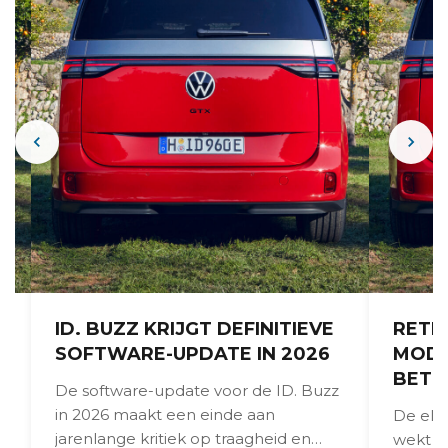
ID. BUZZ KRIJGT DEFINITIEVE
RETR
SOFTWARE-UPDATE IN 2026
MOD
BETR
De software-update voor de ID. Buzz
in 2026 maakt een einde aan
De ele
jarenlange kritiek op traagheid en
wekt de