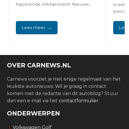
haperende infotainment. Nieuwe...
in een 
betrouw
Lees meer
Lee
OVER CARNEWS.NL
Carnews voorziet je met enige regelmaat van het
leukste autonieuws. Wil je graag in contact
komen met de redactie van dit autoblog? Stuur
dan een e-mail via het
contactformulier
ONDERWERPEN
Volkswagen Golf