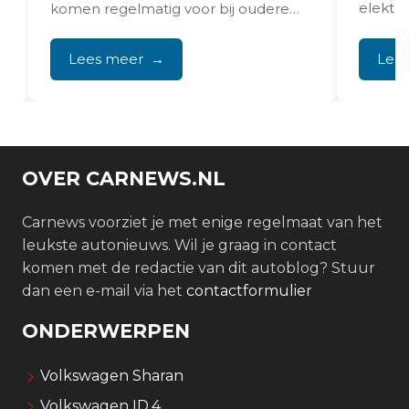
elektr
komen regelmatig voor bij oudere
grondig
multimedia- en
infotainmentsystemen in de
Lees meer
Lee
Volkswagen Polo. Deze problemen...
OVER CARNEWS.NL
Carnews voorziet je met enige regelmaat van het
leukste autonieuws. Wil je graag in contact
komen met de redactie van dit autoblog? Stuur
dan een e-mail via het
contactformulier
ONDERWERPEN
Volkswagen Sharan
Volkswagen ID.4