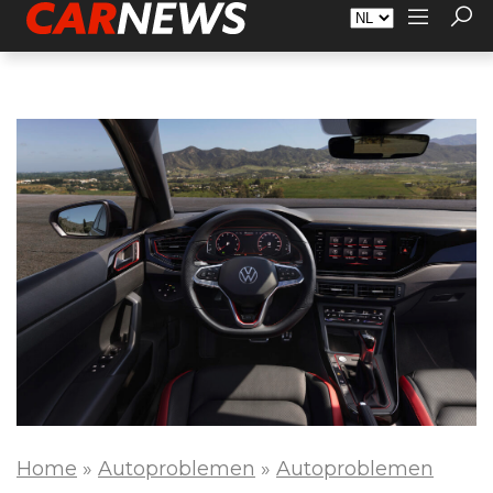
Adverteren
Over Carnews.nl
Contact
Home
»
Autoproblemen
»
Autoproblemen