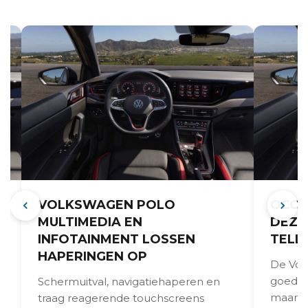
VOLKSWAGEN POLO
OCCA
MULTIMEDIA EN
DEZE
INFOTAINMENT LOSSEN
TELL
HAPERINGEN OP
De Vol
goede r
Schermuitval, navigatiehaperen en
,
maar s
traag reagerende touchscreens