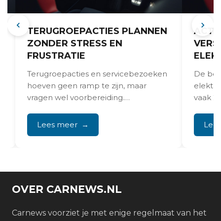
TERUGROEPACTIES PLANNEN
ACTI
ZONDER STRESS EN
VERS
FRUSTRATIE
ELEK
Terugroepacties en servicebezoeken
De bel
hoeven geen ramp te zijn, maar
elektris
vragen wel voorbereiding.
vaak 20
Volkswagen heeft diverse
de...
terugroepacties gelanceerd voor
Lees meer
Lee
softwareupdates en...
OVER CARNEWS.NL
Carnews voorziet je met enige regelmaat van het