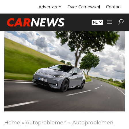
Adverteren
Over Carnews.nl
Contact
Home
»
Autoproblemen
»
Autoproblemen