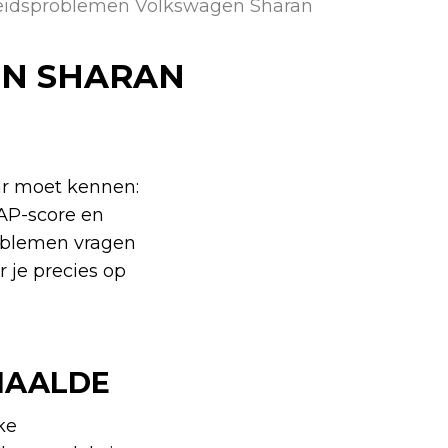
heidsproblemen Volkswagen Sharan
EN SHARAN
aar moet kennen:
CAP-score en
roblemen vragen
 je precies op
HAALDE
ke