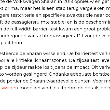
stte de Volkswagen Sharan in 2019 opnieuw en gaf
ijkt prima, maar het is een stap terug vergeleken m
ngere testcriteria en specifieke zwaktes die naar
ijft de passagiersruimte stabiel en is de bescherm
n de full-width barrier-test kwam een groot prob
udergordel van achterpassagiers. Dit zorgde voo
 achterin.
resteerde de Sharan wisselend. De barriertest verl
 alle kritieke lichaamszones. De zijpaaltest lev
 de zijdeur raakte los tijdens de impact. Dit verho
auto worden geslingerd. Ondanks adequate borstb
ende portier de Sharan waardevolle punten. Voor m
kswagen
modellen vind je uitgebreide details op 