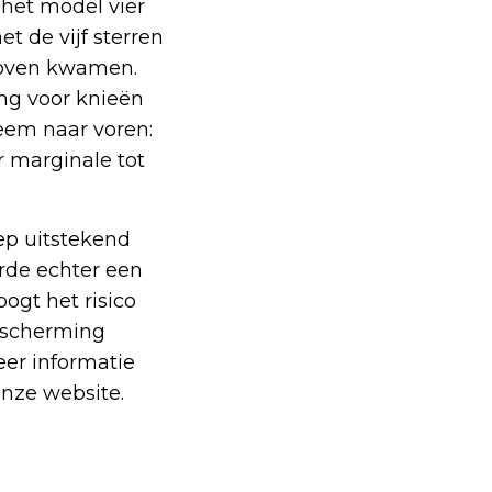
 het model vier
et de vijf sterren
 boven kwamen.
ing voor knieën
leem naar voren:
r marginale tot
iep uitstekend
erde echter een
ogt het risico
escherming
eer informatie
onze website.