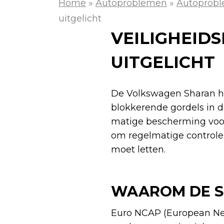
Home
»
Autoproblemen
»
Autoprob
uitgelicht
VEILIGHEI
UITGELICHT
De Volkswagen Sharan hee
blokkerende gordels in d
matige bescherming voor
om regelmatige controle
moet letten.
WAAROM DE S
Euro NCAP (European Ne