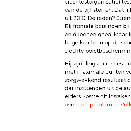
crashtestorganisatie) te
van de vijf sterren. Dat l
uit 2010. De reden? Stre
Bij frontale botsingen bl
en dijbenen goed. Maar i
hoge krachten op de scho
slechte borstbescherming
Bij zijdelingse crashes p
met maximale punten voor
zorgwekkend resultaat op:
dat inzittenden uit de 
elders kostte dit losrak
over
autoproblemen Vol