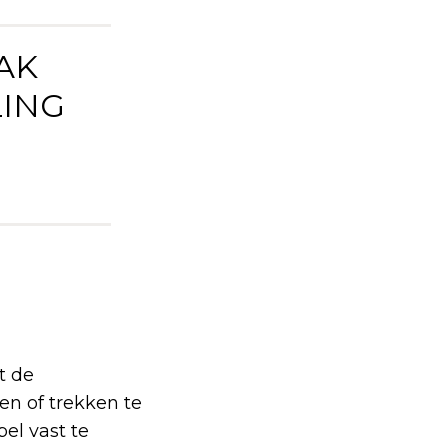
AK
LING
t de
ken of trekken te
el vast te