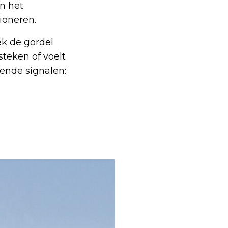
n het
ioneren.
ek de gordel
steken of voelt
gende signalen: