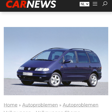
Adverteren
Over Carnews.nl
Contact
Home
»
Autoproblemen
»
Autoproblemen