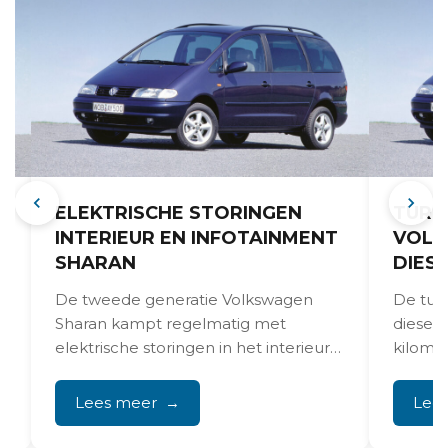
ELEKTRISCHE STORINGEN
TURB
INTERIEUR EN INFOTAINMENT
VOLK
SHARAN
DIES
De tweede generatie Volkswagen
De tur
Sharan kampt regelmatig met
dieselm
elektrische storingen in het interieur
kilome
en infotainment. Van vastlopende
Duideli
displays en falende...
vermoge
Lees meer
Lee
verstoo