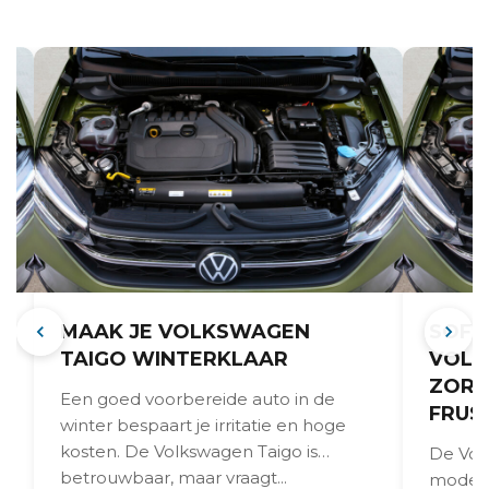
MAAK JE VOLKSWAGEN
SOFT
TAIGO WINTERKLAAR
VOLK
ZORG
Een goed voorbereide auto in de
FRUS
s
winter bespaart je irritatie en hoge
kosten. De Volkswagen Taigo is
De Volk
betrouwbaar, maar vraagt...
modern