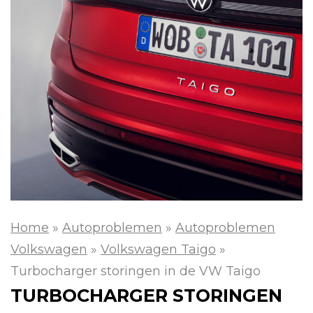
Home
»
Autoproblemen
»
Autoproblemen
Volkswagen
»
Volkswagen Taigo
»
Turbocharger storingen in de VW Taigo
TURBOCHARGER STORINGEN