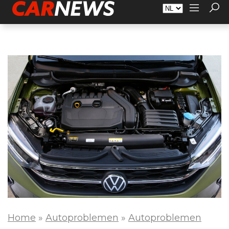
Adverteren
Over Carnews.nl
Contact
Home
»
Autoproblemen
»
Autoproblemen