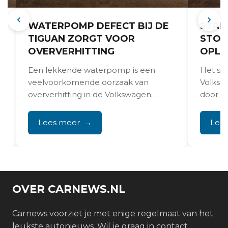
WATERPOMP DEFECT BIJ DE
STAR
TIGUAN ZORGT VOOR
STOR
OVERVERHITTING
OPLO
Een lekkende waterpomp is een
Het st
veelvoorkomende oorzaak van
Volksw
oververhitting in de Volkswagen
door p
e
Tiguan met TSI- en TDI-motoren. Dit
defect
probleem treedt...
brands
Lees meer
Lee
OVER CARNEWS.NL
Carnews voorziet je met enige regelmaat van het
leukste autonieuws. Wil je graag in contact