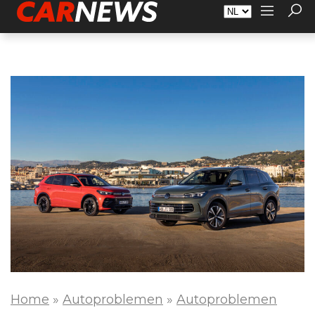
Adverteren
Over Carnews.nl
Contact
Home
»
Autoproblemen
»
Autoproblemen