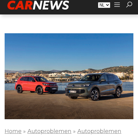
Adverteren
Over Carnews.nl
Contact
Home
»
Autoproblemen
»
Autoproblemen