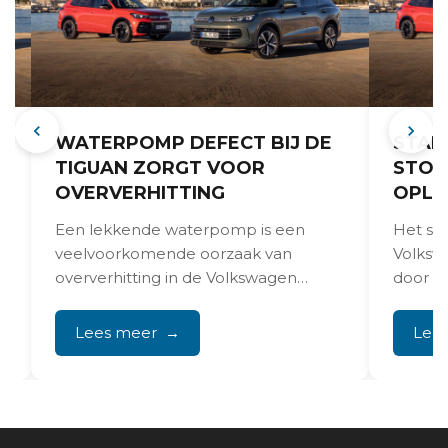
WATERPOMP DEFECT BIJ DE
STAR
TIGUAN ZORGT VOOR
STOR
OVERVERHITTING
OPLO
Een lekkende waterpomp is een
Het st
veelvoorkomende oorzaak van
Volksw
oververhitting in de Volkswagen
door p
e
Tiguan met TSI- en TDI-motoren. Dit
defect
probleem treedt...
brands
Lees meer
Lee