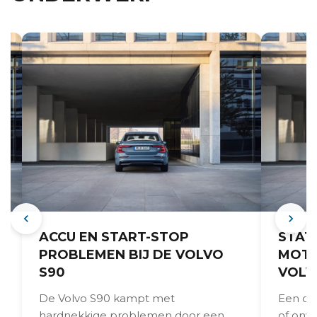
ACCU EN START-STOP
STAT
PROBLEMEN BIJ DE VOLVO
MOTO
S90
VOLV
De Volvo S90 kampt met
Een onr
hardnekkige problemen door een
of onve