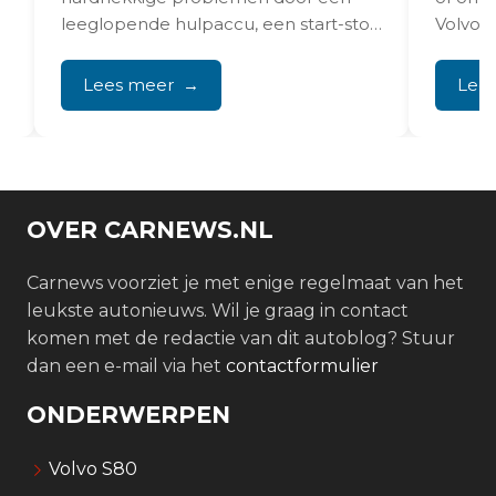
leeglopende hulpaccu, een start-stop
Volvo 
functie die zich niet definitief laat
met de
uitschakelen...
Lees meer
Lee
OVER CARNEWS.NL
Carnews voorziet je met enige regelmaat van het
leukste autonieuws. Wil je graag in contact
komen met de redactie van dit autoblog? Stuur
dan een e-mail via het
contactformulier
ONDERWERPEN
Volvo S80