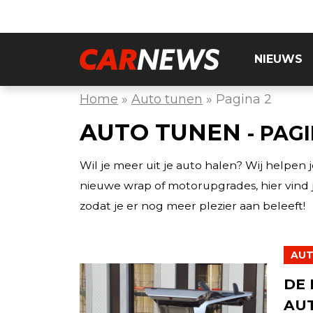
NIEUWS
Home
»
Auto tunen
»
Pagina 2
AUTO TUNEN
- PAG
Wil je meer uit je auto halen? Wij helpe
nieuwe wrap of motorupgrades, hier vind 
zodat je er nog meer plezier aan beleeft!
AUT
DE 
AU