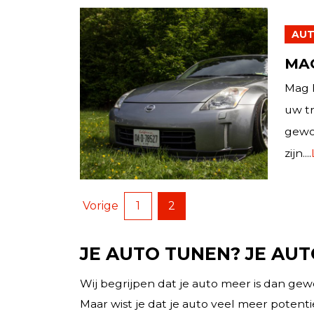
AUT
MAG
Mag h
uw tr
gewo
zijn....
Vorige
1
2
JE AUTO TUNEN? JE AUT
Wij begrijpen dat je auto meer is dan gewo
Maar wist je dat je auto veel meer potent