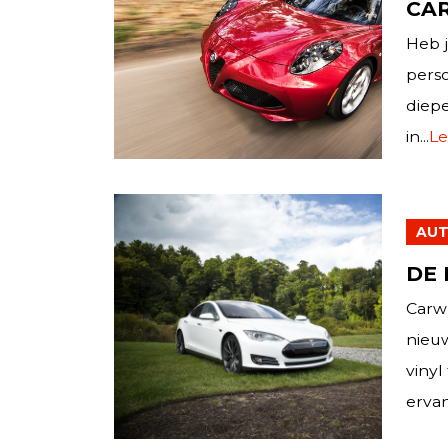
CAR
Heb j
perso
diepe
in...
Le
AUT
DE
Carwr
nieuw
vinyl
ervan