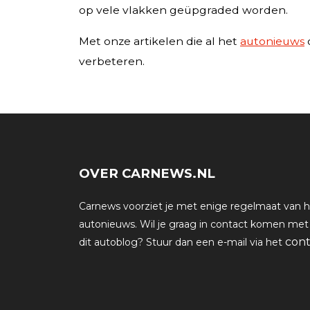
op vele vlakken geüpgraded worden.
Met onze artikelen die al het
autonieuws
verbeteren.
OVER CARNEWS.NL
Carnews voorziet je met enige regelmaat van h
autonieuws. Wil je graag in contact komen met
cont
dit autoblog? Stuur dan een e-mail via het