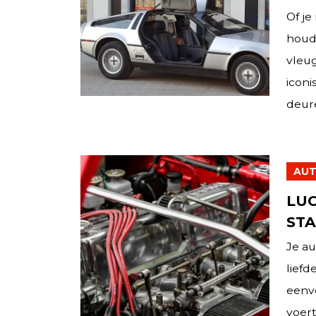
Of je
houd
vleu
icon
deure
AUT
LUC
STA
Je au
liefd
eenv
voert