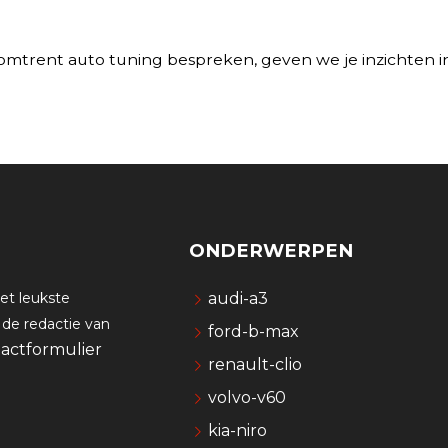
omtrent auto tuning bespreken, geven we je inzichten in 
ONDERWERPEN
et leukste
audi-a3
 de redactie van
ford-b-max
actformulier
renault-clio
volvo-v60
kia-niro