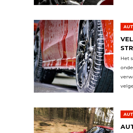
AUT
VE
STR
Het s
onde
verw
velge
AUT
AUT