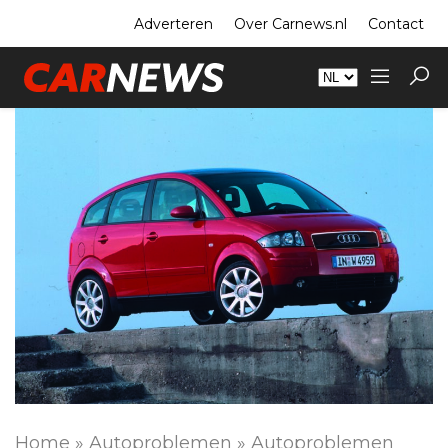
Adverteren
Over Carnews.nl
Contact
Home
»
Autoproblemen
»
Autoproblemen