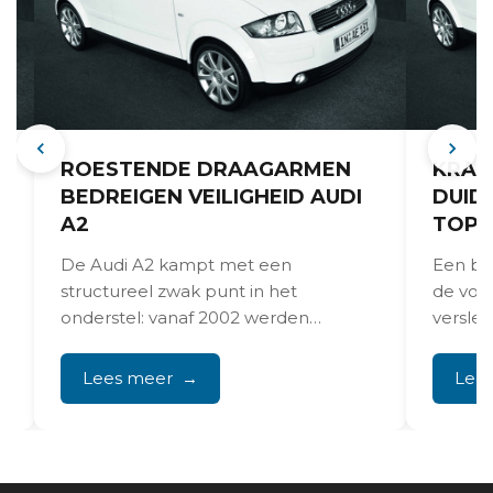
ROESTENDE DRAAGARMEN
KRAK
BEDREIGEN VEILIGHEID AUDI
DUID
A2
TOPL
t
De Audi A2 kampt met een
Een big
structureel zwak punt in het
de voor
onderstel: vanaf 2002 werden
versle
gietijzeren draagarmen vervangen
lagers
door plaatstalen...
met...
Lees meer
Lee