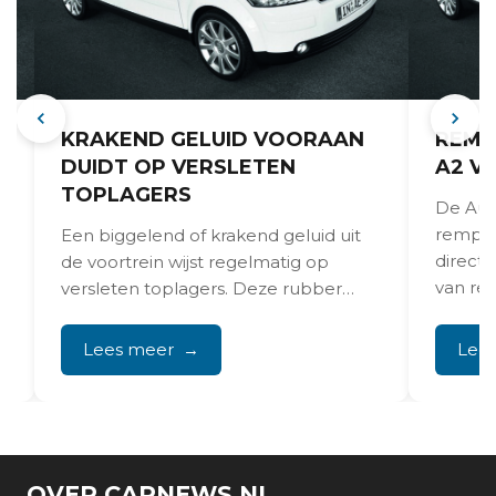
KRAKEND GELUID VOORAAN
REMP
DUIDT OP VERSLETEN
A2 V
TOPLAGERS
De Aud
t
rempro
Een biggelend of krakend geluid uit
direct 
de voortrein wijst regelmatig op
van re
versleten toplagers. Deze rubber
remkla
lagers verbinden de schokdempers
met...
Lees meer
Lee
OVER CARNEWS.NL