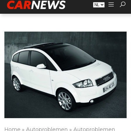
Adverteren
Over Carnews.nl
Contact
Home
»
Autoproblemen
»
Autoproblemen