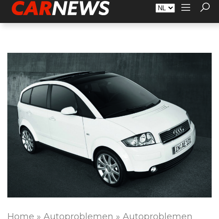
Adverteren
Over Carnews.nl
Contact
Home
»
Autoproblemen
»
Autoproblemen