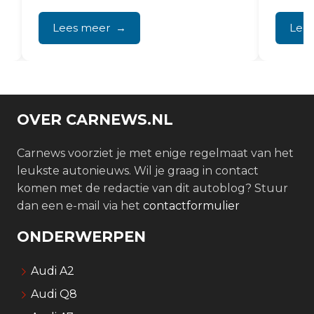
gietijzeren draagarmen vervangen
lagers
door plaatstalen...
met...
Lees meer
Lee
OVER CARNEWS.NL
Carnews voorziet je met enige regelmaat van het
leukste autonieuws. Wil je graag in contact
komen met de redactie van dit autoblog? Stuur
dan een e-mail via het
contactformulier
ONDERWERPEN
Audi A2
Audi Q8