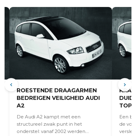
ROESTENDE DRAAGARMEN
KRAK
BEDREIGEN VEILIGHEID AUDI
DUID
A2
TOPL
t
De Audi A2 kampt met een
Een big
structureel zwak punt in het
de voor
onderstel: vanaf 2002 werden
versle