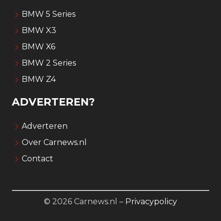
Carnews voorziet je met enige regelmaat van het
leukste autonieuws. Wil je graag in contact
komen met de redactie van dit autoblog? Stuur
dan een e-mail via het
contactformulier
ONDERWERPEN
BMW 5 Series
BMW X3
BMW X6
BMW 2 Series
BMW Z4
ADVERTEREN?
Adverteren