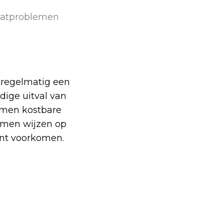
aatproblemen
 regelmatig een
edige uitval van
komen kostbare
tomen wijzen op
unt voorkomen.