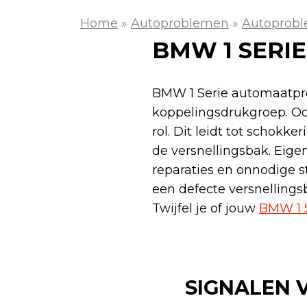
Home
»
Autoproblemen
»
Autoprob
BMW 1 SER
BMW 1 Serie automaatpro
koppelingsdrukgroep. Ook
rol. Dit leidt tot schokke
de versnellingsbak. Eige
reparaties en onnodige s
een defecte versnelling
Twijfel je of jouw
BMW 1 S
SIGNALEN 