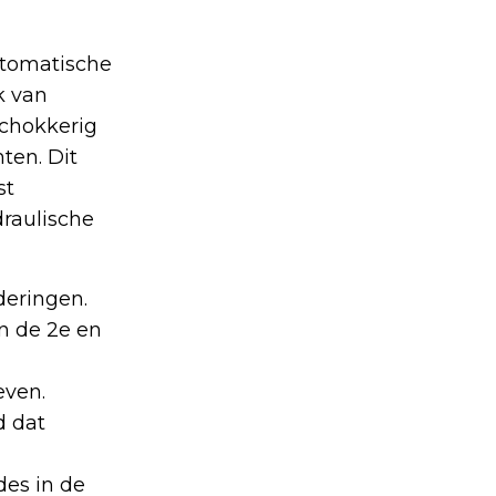
utomatische
k van
Schokkerig
ten. Dit
st
draulische
nderingen.
n de 2e en
even.
d dat
es in de