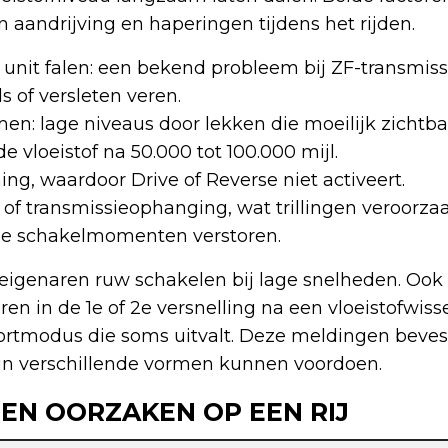
an aandrijving en haperingen tijdens het rijden.
unit falen: een bekend probleem bij ZF-transmiss
s of versleten veren.
en: lage niveaus door lekken die moeilijk zichtbaa
e vloeistof na 50.000 tot 100.000 mijl.
ng, waardoor Drive of Reverse niet activeert.
of transmissieophanging, wat trillingen veroorzaa
ie schakelmomenten verstoren.
igenaren ruw schakelen bij lage snelheden. Oo
ren in de 1e of 2e versnelling na een vloeistofwis
portmodus die soms uitvalt. Deze meldingen beves
in verschillende vormen kunnen voordoen.
EN OORZAKEN OP EEN RIJ