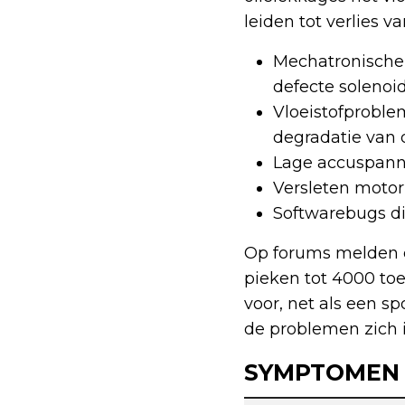
leiden tot verlies v
Mechatronische 
defecte solenoid
Vloeistofproblem
degradatie van d
Lage accuspanni
Versleten motor 
Softwarebugs d
Op forums melden e
pieken tot 4000 toe
voor, net als een s
de problemen zich 
SYMPTOMEN 