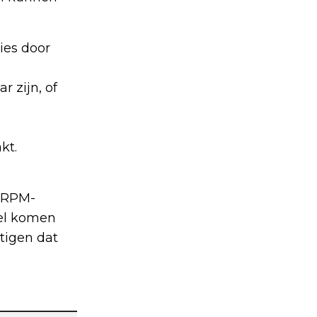
ies door
r zijn, of
kt.
k RPM-
sel komen
tigen dat