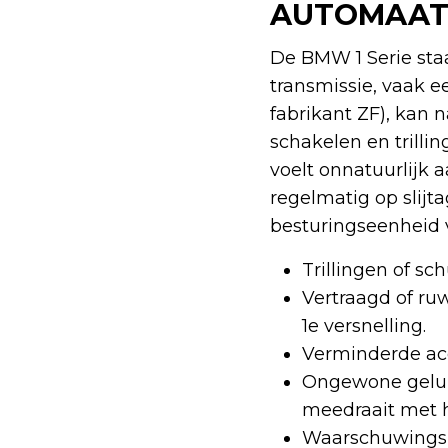
AUTOMAAT
De BMW 1 Serie sta
transmissie, vaak e
fabrikant ZF), kan 
schakelen en trilli
voelt onnatuurlijk 
regelmatig op slijt
besturingseenheid 
Trillingen of sc
Vertraagd of ru
1e versnelling.
Verminderde acc
Ongewone gelui
meedraait met h
Waarschuwingsl