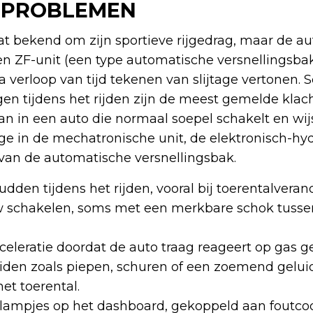
PROBLEMEN
at bekend om zijn sportieve rijgedrag, maar de a
en ZF-unit (een type automatische versnellingsba
na verloop van tijd tekenen van slijtage vertonen. 
ngen tijdens het rijden zijn de meest gemelde klach
aan in een auto die normaal soepel schakelt en wij
age in de mechatronische unit, de elektronisch-hy
van de automatische versnellingsbak.
hudden tijdens het rijden, vooral bij toerentalvera
w schakelen, soms met een merkbare schok tusse
eleratie doordat de auto traag reageert op gas g
den zoals piepen, schuren of een zoemend gelui
et toerental.
ampjes op het dashboard, gekoppeld aan foutcod