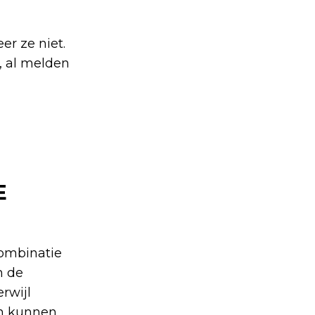
er ze niet.
, al melden
E
ombinatie
n de
rwijl
en kunnen