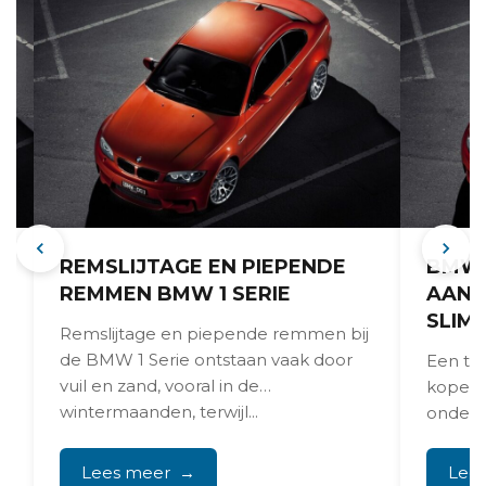
REMSLIJTAGE EN PIEPENDE
BMW 
REMMEN BMW 1 SERIE
AANK
SLIM
Remslijtage en piepende remmen bij
n
de BMW 1 Serie ontstaan vaak door
Een tw
r
vuil en zand, vooral in de
kopen 
wintermaanden, terwijl...
onderh
motor
zwakke 
Lees meer
Lee