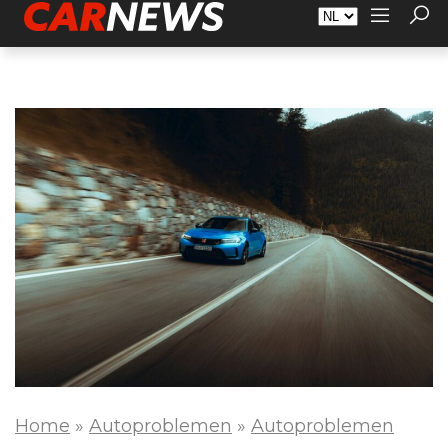
Adverteren
Over Carnews.nl
Contact
Home
»
Autoproblemen
»
Autoproblemen