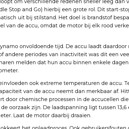
loopt om verschillende redenen sneller leeg dan 
dle Stop and Go) hierbij een grote rol. Dit start-s
isch uit bij stilstand. Het doel is brandstof besp
el van de accu, omdat de motor bij elk rood verke
e dynamo onvoldoende tijd. De accu laadt daardoor n
 of andere periodes van inactiviteit was dit een 
naren melden dat hun accu binnen enkele dagen 
lometer.
beïnvloeden ook extreme temperaturen de accu. 
apaciteit van de accu neemt dan merkbaar af. Hitte
rt door chemische processen in de accucellen die
 oorzaak zijn. De laadspanning ligt tussen 13,6 e
ter. Laat de motor daarbij draaien.
okkeert het oplaadproces. Ook gebruikersfouten 