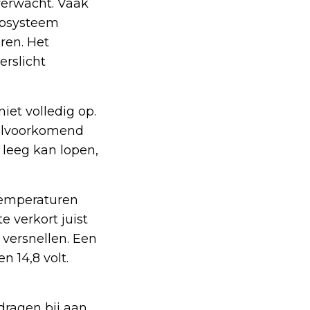
verwacht. Vaak
topsysteem
aren. Het
erslicht
iet volledig op.
veelvoorkomend
leeg kan lopen,
Temperaturen
 verkort juist
 versnellen. Een
n 14,8 volt.
dragen bij aan