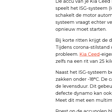
De accu van je Kia Ceed 
speelt het ISG-systeem (I
schakelt de motor automat
systeem vraagt echter ve
opnieuw moet starten.
Bij korte ritten krijgt d
Tijdens corona-stilstand
probleem.
Kia Ceed
-eige
zelfs na een rit van 25 ki
Naast het ISG-systeem 
zakken onder -18°C. De c
de levensduur. Dit gebeu
defecte dynamo kan ook de
Meet dit met een multime
Roest op de accupolen bl