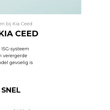
n bij Kia Ceed
KIA CEED
t ISG-systeem
em verergerde
del gevoelig is
 SNEL