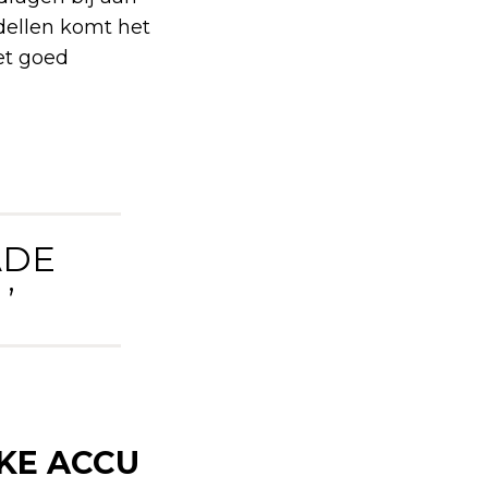
dellen komt het
et goed
ADE
’
KE ACCU