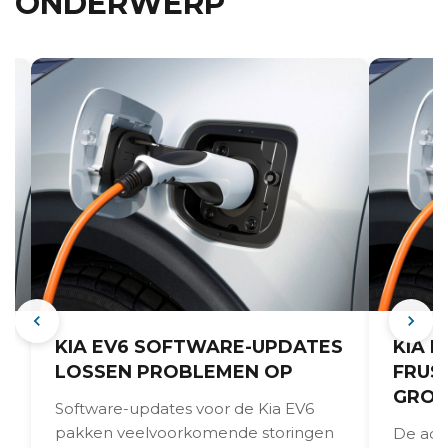
ONDERWERP
KIA EV6 SOFTWARE-UPDATES
KIA 
LOSSEN PROBLEMEN OP
FRUS
GROT
Software-updates voor de Kia EV6
pakken veelvoorkomende storingen
De adap