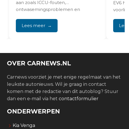
aan zoals ICCU-fouten,
EV6 hou
.
ontwasemingsproblemen en
voorligg
infotainment-vastlopers, maar
verkeer.
eigenaren melden dat sommige
Lees meer
Lee
problemen...
OVER CARNEWS.NL
Carnews voorziet je met enige regelmaat van het
leukste autonieuws. Wil je graag in contact
komen met de redactie van dit autoblog? Stuur
dan een e-mail via het
contactformulier
ONDERWERPEN
Kia Venga