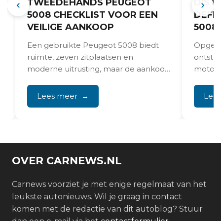
TWEEDEHANDS PEUGEOT
DIST
5008 CHECKLIST VOOR EEN
DEFE
VEILIGE AANKOOP
5008
r
Een gebruikte Peugeot 5008 biedt
Opgere
ruimte, zeven zitplaatsen en
ontste
r
moderne uitrusting, maar de aankoop
motorst
staat of valt met een goede...
THP/VT
Peuge
Lees meer
Lee
voortijd
OVER CARNEWS.NL
Carnews voorziet je met enige regelmaat van het
leukste autonieuws. Wil je graag in contact
komen met de redactie van dit autoblog? Stuur