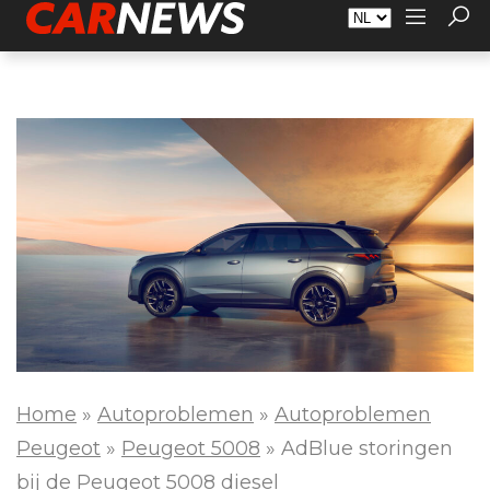
Adverteren
Over Carnews.nl
Contact
Home
»
Autoproblemen
»
Autoproblemen
Peugeot
»
Peugeot 5008
»
AdBlue storingen
bij de Peugeot 5008 diesel