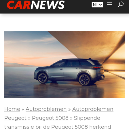
Adverteren
Over Carnews.nl
Contact
Home
»
Autoproblemen
»
Autoproblemen
Peugeot
»
Peugeot 5008
»
Slippende
transmissie bij de Peugeot 5008 herkend