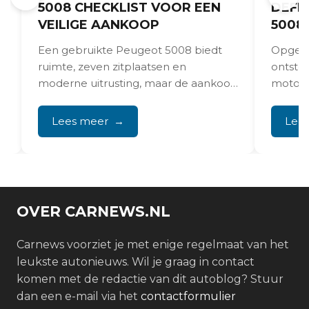
5008 CHECKLIST VOOR EEN
DEFE
VEILIGE AANKOOP
5008
r
Een gebruikte Peugeot 5008 biedt
Opgere
ruimte, zeven zitplaatsen en
ontste
r
moderne uitrusting, maar de aankoop
motorst
staat of valt met een goede...
THP/VT
Peuge
Lees meer
Lee
voortijd
OVER CARNEWS.NL
Carnews voorziet je met enige regelmaat van het
leukste autonieuws. Wil je graag in contact
komen met de redactie van dit autoblog? Stuur
dan een e-mail via het
contactformulier