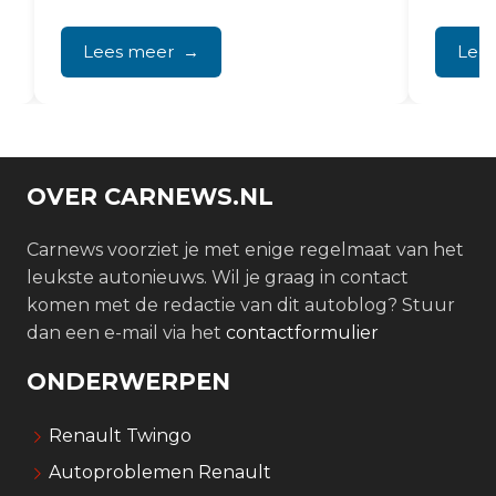
infota
waarschuwingslampjes en hoger
in bedr
brandstofverbruik, vaak veroorzaakt
Lees meer
Lee
door te veel...
OVER CARNEWS.NL
Carnews voorziet je met enige regelmaat van het
leukste autonieuws. Wil je graag in contact
komen met de redactie van dit autoblog? Stuur
dan een e-mail via het
contactformulier
ONDERWERPEN
Renault Twingo
Autoproblemen Renault