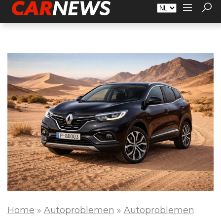
Adverteren
Over Carnews.nl
Contact
Home
»
Autoproblemen
»
Autoproblemen