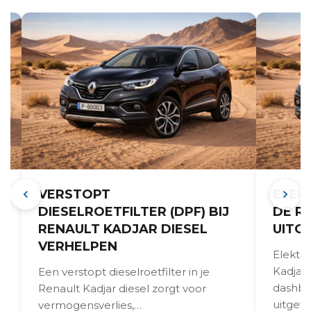
VERSTOPT
ELEK
DIESELROETFILTER (DPF) BIJ
DE R
RENAULT KADJAR DIESEL
UITG
VERHELPEN
Elektri
Kadjar
Een verstopt dieselroetfilter in je
dashbo
Renault Kadjar diesel zorgt voor
uitgev
vermogensverlies,