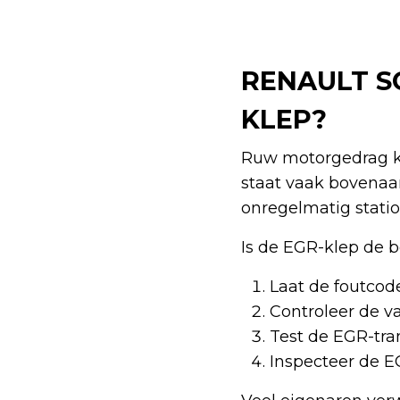
RENAULT SC
KLEP?
Ruw motorgedrag ka
staat vaak bovenaan 
onregelmatig statio
Is de EGR-klep de 
Laat de foutcod
Controleer de v
Test de EGR-tra
Inspecteer de E