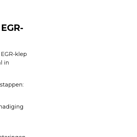
 EGR-
 EGR-klep
l in
 stappen:
hadiging