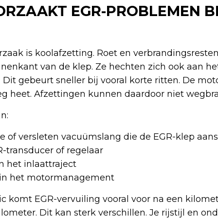
RZAAKT EGR-PROBLEMEN BI
rzaak is koolafzetting. Roet en verbrandingsreste
nnenkant van de klep. Ze hechten zich ook aan he
Dit gebeurt sneller bij vooral korte ritten. De mot
eg heet. Afzettingen kunnen daardoor niet wegbr
n:
 of versleten vacuümslang die de EGR-klep aans
-transducer of regelaar
 het inlaattraject
 in het motormanagement
ic komt EGR-vervuiling vooral voor na een kilome
ometer. Dit kan sterk verschillen. Je rijstijl en o