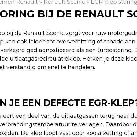
emen Renault
»
Renault Scenic
»
EGR-klep storing
ORING BIJ DE RENAULT S
p bij de Renault Scenic zorgt voor ruw motorgedr
p kan ook leiden tot oververhitting of schade aan
verkeerd gediagnosticeerd als een turbostoring. 
de uitlaatgasrecirculatieklep. Herken je deze kla
het verstandig om snel te handelen.
N JE EEN DEFECTE EGR-KLEP
leert een deel van de uitlaatgassen terug naar d
verbrandingstemperatuur te verlagen. Daardoor d
foxiden. De klep loopt vast door koolafzetting of a