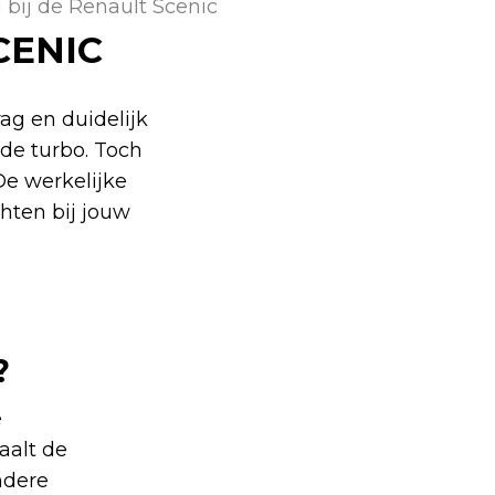
 bij de Renault Scenic
CENIC
ag en duidelijk
 de turbo. Toch
De werkelijke
chten bij jouw
?
e
aalt de
ndere