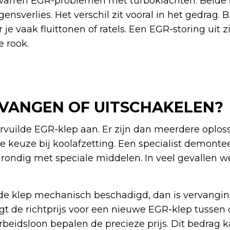
warren EGR-problemen met turboklachten. Beide 
sverlies. Het verschil zit vooral in het gedrag. B
je vaak fluittonen of ratels. Een EGR-storing uit z
 rook.
RVANGEN OF UITSCHAKELEN?
rvuilde EGR-klep aan. Er zijn dan meerdere oplos
e keuze bij koolafzetting. Een specialist demonteer
grondig met speciale middelen. In veel gevallen w
is de klep mechanisch beschadigd, dan is vervangin
igt de richtprijs voor een nieuwe EGR-klep tussen
rbeidsloon bepalen de precieze prijs. Dit bedrag 