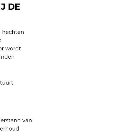
J DE
n hechten
t
or wordt
anden.
tuurt
terstand van
nderhoud