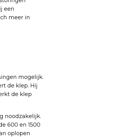
storingen
ij een
ich meer in
singen mogelijk.
t de klep. Hij
erkt de klep
g noodzakelijk.
 de 600 en 1500
kan oplopen