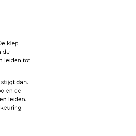
De klep
n de
n leiden tot
stijgt dan.
bo en de
en leiden.
K-keuring