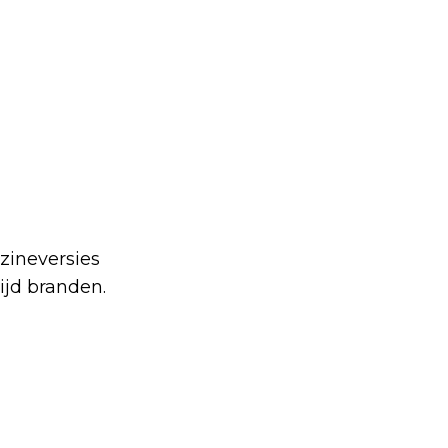
zineversies
tijd branden.