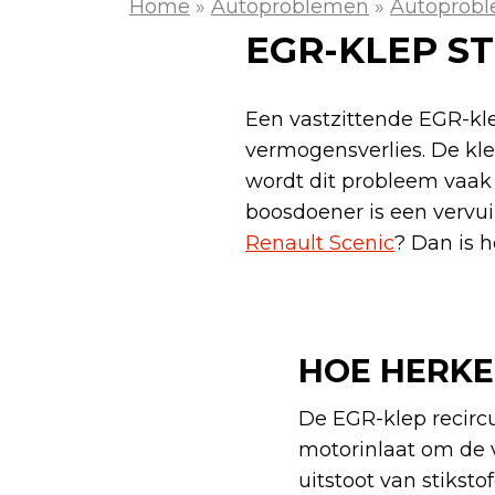
Home
»
Autoproblemen
»
Autoprobl
EGR-KLEP ST
Een vastzittende EGR-kle
vermogensverlies. De kle
wordt dit probleem vaak 
boosdoener is een vervuil
Renault Scenic
? Dan is 
HOE HERKE
De EGR-klep recircu
motorinlaat om de 
uitstoot van stiksto