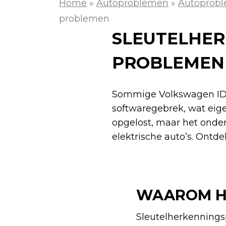
Home
»
Autoproblemen
»
Autoprob
problemen
SLEUTELHER
PROBLEMEN
Sommige Volkswagen ID.3
softwaregebrek, wat eigen
opgelost, maar het onde
elektrische auto’s. Ontd
WAAROM HE
Sleutelherkennings