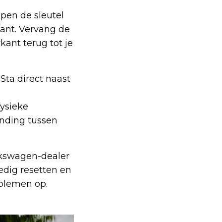
Open de sleutel
kant. Vervang de
kant terug tot je
 Sta direct naast
ysieke
inding tussen
lkswagen-dealer
edig resetten en
oblemen op.