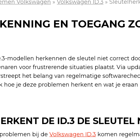
lemen Volkswagen
»
Volkswagen ID.3
»
Sleutelher
KENNING EN TOEGANG Z
-modellen herkennen de sleutel niet correct do
aren voor frustrerende situaties plaatst. Via upda
rstreept het belang van regelmatige softwareche
ek hoe je deze problemen herkent en wat je eraan
RKENT DE ID.3 DE SLEUTEL 
problemen bij de
Volkswagen ID.3
komen regelmat