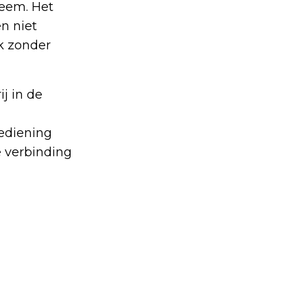
teem. Het
n niet
k zonder
j in de
ediening
e verbinding