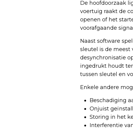
De hoofdoorzaak li
voertuig raakt de c
openen of het start
voorafgaande signa
Naast software spel
sleutel is de mees
desynchronisatie o
ingedrukt houdt ter
tussen sleutel en vo
Enkele andere mogel
Beschadiging aa
Onjuist geïnstal
Storing in het k
Interferentie va