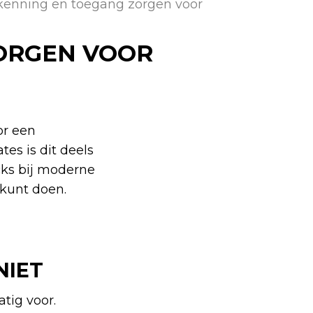
kenning en toegang zorgen voor
ORGEN VOOR
or een
tes is dit deels
cks bij moderne
 kunt doen.
NIET
ig voor.