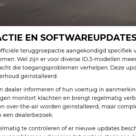
CTIE EN SOFTWAREUPDATE
ficiële teruggroepactie aangekondigd specifiek 
emen. Wel zijn er voor diverse ID.3-modellen mee
racht die toegangsproblemen verhelpen. Deze up
derhoud geïnstalleerd.
n dealer informeren of hun voertuig in aanmerki
gen monitort klachten en brengt regelmatig verbe
 over-the-air worden geïnstalleerd, maar compl
 een dealerbezoek.
elmatig te controleren of er nieuwe updates beschi