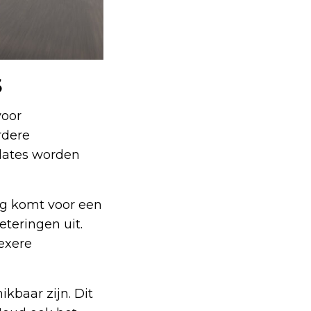
S
voor
rdere
dates worden
ng komt voor een
teringen uit.
exere
kbaar zijn. Dit