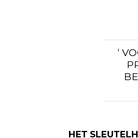
‘ V
P
BE
HET SLEUTEL