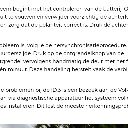
teem begint met het controleren van de batterij. 
 uit te vouwen en verwijder voorzichtig de achter
en zorg dat de polariteit correct is. Druk de achter
probleem is, volg je de hersynchronisatieprocedure.
tuurderszijde. Druk op de ontgrendelknop van de
tgrendel vervolgens handmatig de deur met het f
én minuut. Deze handeling herstelt vaak de verb
de problemen bij de ID.3 is een bezoek aan de Vo
kan via diagnostische apparatuur het systeem voll
s installeren. Dit lost de meeste herkenningspr