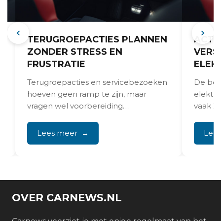
TERUGROEPACTIES PLANNEN
ACTI
ZONDER STRESS EN
VERS
FRUSTRATIE
ELEK
Terugroepacties en servicebezoeken
De bel
hoeven geen ramp te zijn, maar
elektris
vragen wel voorbereiding.
vaak 20
Volkswagen heeft diverse
de...
terugroepacties gelanceerd voor
Lees meer
Lee
softwareupdates en...
OVER CARNEWS.NL