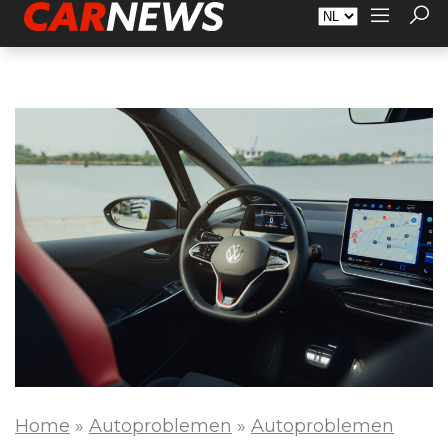
Adverteren
Over Carnews.nl
Contact
Home
»
Autoproblemen
»
Autoproblemen