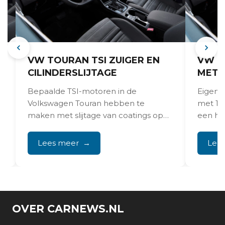
VW TOURAN TSI ZUIGER EN
VW T
CILINDERSLIJTAGE
MET 
Bepaalde TSI-motoren in de
Eigena
Volkswagen Touran hebben te
met 1.
maken met slijtage van coatings op
een ho
zuigers en cilinderwanden, wat kan
1 liter p
leiden...
Lees meer
Lee
OVER CARNEWS.NL