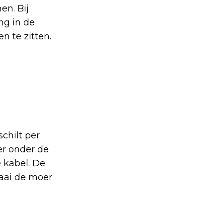
en. Bij
ng in de
 te zitten.
chilt per
oer onder de
e kabel. De
raai de moer