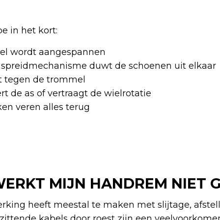
e in het kort:
el wordt aangespannen
 spreidmechanisme duwt de schoenen uit elkaar
t tegen de trommel
rt de as of vertraagt de wielrotatie
kken veren alles terug
RKT MIJN HANDREM NIET 
ing heeft meestal te maken met slijtage, afstell
stzittende kabels door roest zijn een veelvoorkom