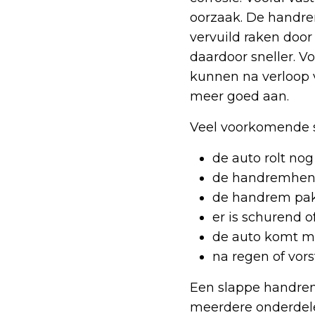
oorzaak. De handre
vervuild raken door
daardoor sneller. V
kunnen na verloop v
meer goed aan.
Veel voorkomende s
de auto rolt nog
de handremhend
de handrem pakt
er is schurend o
de auto komt moe
na regen of vorst
Een slappe handrem
meerdere onderdele