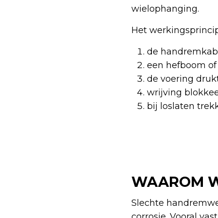
wielophanging.
Het werkingsprincip
de handremkab
een hefboom of
de voering druk
wrijving blokkee
bij loslaten tre
WAAROM WE
Slechte handremwerk
corrosie. Vooral va