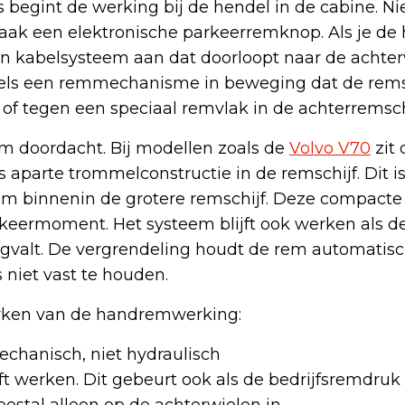
s begint de werking bij de hendel in de cabine. N
ak een elektronische parkeerremknop. Als je de
en kabelsysteem aan dat doorloopt naar de achter
bels een remmechanisme in beweging dat de re
f tegen een speciaal remvlak in de achterremschi
lim doordacht. Bij modellen zoals de
Volvo V70
zit 
 aparte trommelconstructie in de remschijf. Dit i
 binnenin de grotere remschijf. Deze compacte 
rkeermoment. Het systeem blijft ook werken als d
gvalt. De vergrendeling houdt de rem automatisch
 niet vast te houden.
rken van de handremwerking:
echanisch, niet hydraulisch
ft werken. Dit gebeurt ook als de bedrijfsremdruk