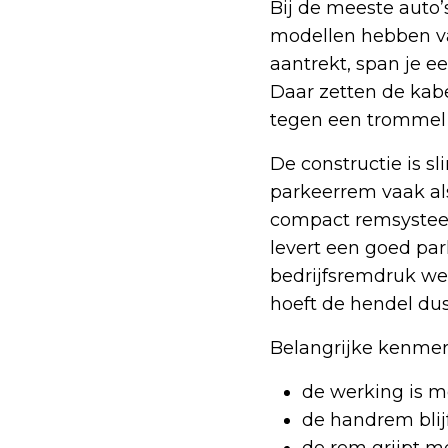
Bij de meeste auto’
modellen hebben va
aantrekt, span je e
Daar zetten de ka
tegen een trommel o
De constructie is s
parkeerrem vaak als
compact remsysteem
levert een goed pa
bedrijfsremdruk we
hoeft de hendel dus
Belangrijke kenme
de werking is m
de handrem blij