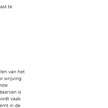
ast te
len van het
r wrijving
rste
daarvan is
wordt vaak
eemt in de