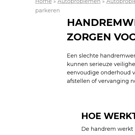
Home
»
Autoproblemen
»
Autoprobl
parkeren
HANDREMWE
ZORGEN VOO
Een slechte handremwer
kunnen serieuze veilighe
eenvoudige onderhoud v
afstellen of vervanging n
HOE WERKT
De handrem werkt m