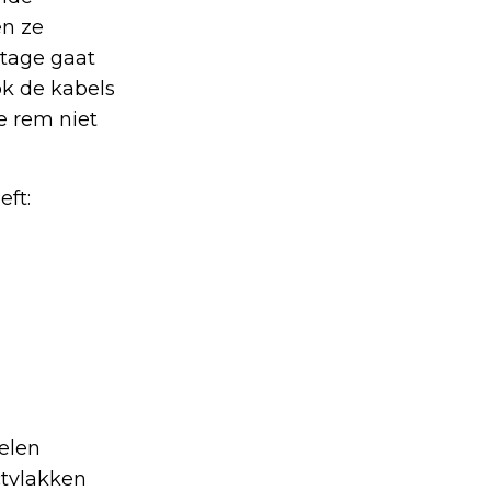
en ze
jtage gaat
ok de kabels
e rem niet
ft:
elen
ctvlakken