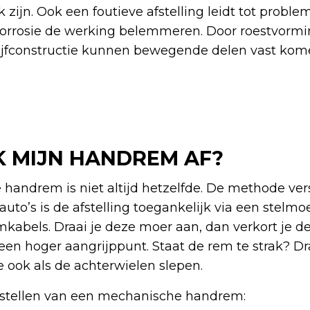
ijn. Ook een foutieve afstelling leidt tot problem
corrosie de werking belemmeren. Door roestvormi
jfconstructie kunnen bewegende delen vast komen
IK MIJN HANDREM AF?
e handrem is niet altijd hetzelfde. De methode vers
auto’s is de afstelling toegankelijk via een stelm
mkabels. Draai je deze moer aan, dan verkort je d
 een hoger aangrijppunt. Staat de rem te strak? D
e ook als de achterwielen slepen.
fstellen van een mechanische handrem: