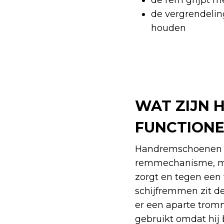
de rem grijpt m
de vergrendeling
houden
WAT ZIJN 
FUNCTIONE
Handremschoenen zi
remmechanisme, met 
zorgt en tegen een 
schijfremmen zit de
er een aparte tromm
gebruikt omdat hij 