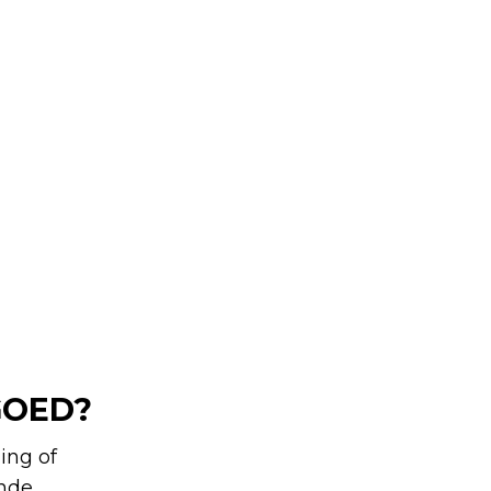
GOED?
ing of
ende