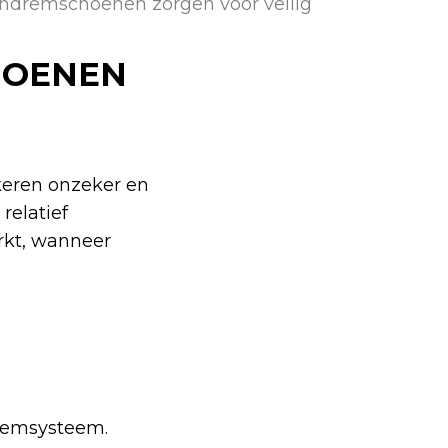
dremschoenen zorgen voor veilig
HOENEN
eren onzeker en
relatief
rkt, wanneer
 remsysteem.