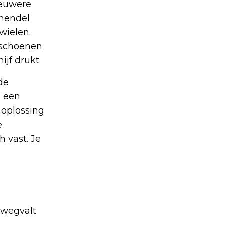
ieuwere
 hendel
wielen.
mschoenen
jf drukt.
de
s een
oplossing
e
 vast. Je
 wegvalt