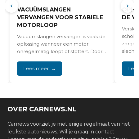
VACUÜMSLANGEN
OPHA
VERVANGEN VOOR STABIELE
DE V
MOTORLOOP
Versle
schokd
Vacuümslangen vervangen is vaak de
zorgen
oplossing wanneer een motor
slecht
onregelmatig loopt of stottert. Door
ongeli
hitte en ouderdom worden deze
compone
slangen...
Lees meer
Lee
OVER CARNEWS.NL
Carnews voorziet je met enige regelmaat van het
leukste autonieuws. Wil je graag in contact