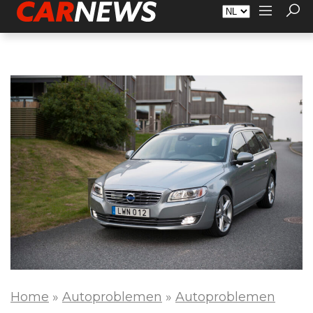
Adverteren
Over Carnews.nl
Contact
Home
»
Autoproblemen
»
Autoproblemen