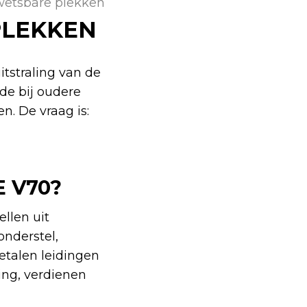
kwetsbare plekken
PLEKKEN
itstraling van de
de bij oudere
. De vraag is:
 V70?
llen uit
 onderstel,
etalen leidingen
ing, verdienen