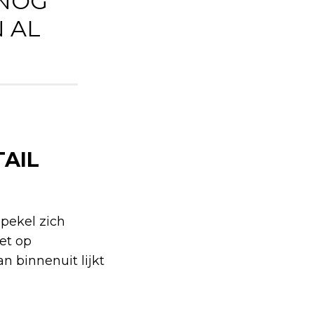
 NOG
N AL
AIL
 pekel zich
et op
n binnenuit lijkt