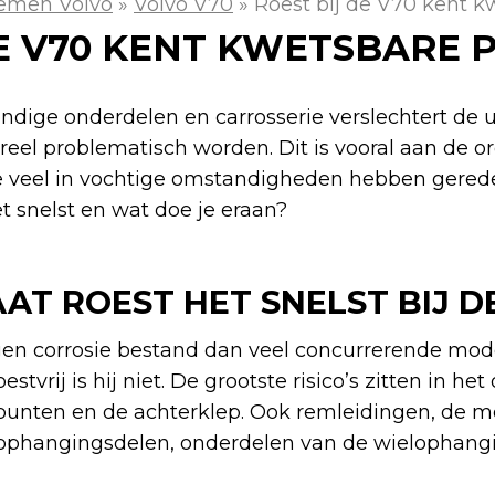
emen Volvo
»
Volvo V70
»
Roest bij de V70 kent 
DE V70 KENT KWETSBARE 
ndige onderdelen en carrosserie verslechtert de u
reel problematisch worden. Dit is vooral aan de or
e veel in vochtige omstandigheden hebben gereden
t snelst en wat doe je eraan?
T ROEST HET SNELST BIJ DE
gen corrosie bestand dan veel concurrerende mode
tvrij is hij niet. De grootste risico’s zitten in het
kpunten en de achterklep. Ook remleidingen, de m
n ophangingsdelen, onderdelen van de wielophang