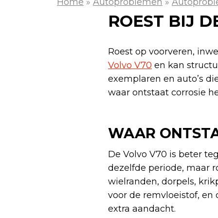
Home
»
Autoproblemen
»
Autoprobl
ROEST BIJ 
Roest op voorveren, inwe
Volvo V70
en kan structu
exemplaren en auto’s di
waar ontstaat corrosie he
WAAR ONTSTAA
De Volvo V70 is beter te
dezelfde periode, maar roes
wielranden, dorpels, kri
voor de remvloeistof, e
extra aandacht.