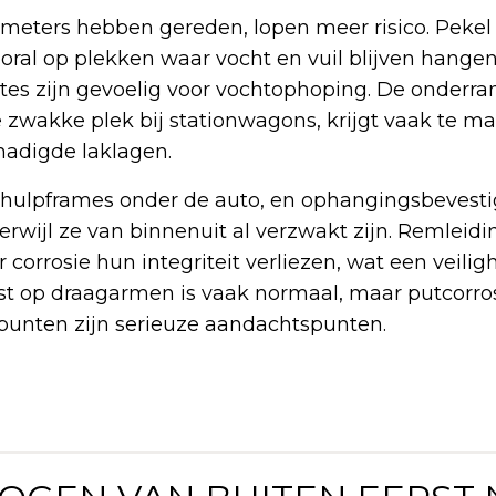
lometers hebben gereden, lopen meer risico. Pekel
ooral op plekken waar vocht en vuil blijven hangen
tes zijn gevoelig voor vochtophoping. De onderra
e zwakke plek bij stationwagons, krijgt vaak te 
hadigde laklagen.
hulpframes onder de auto, en ophangingsbevest
terwijl ze van binnenuit al verzwakt zijn. Remleid
orrosie hun integriteit verliezen, wat een veiligh
st op draagarmen is vaak normaal, maar putcorro
punten zijn serieuze aandachtspunten.