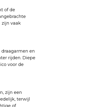
kt of de
aangebrachte
 zijn vaak
s, draagarmen en
ter rijden. Diepe
sico voor de
, zijn een
delijk, terwijl
htige of