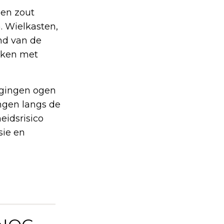
 en zout
. Wielkasten,
nd van de
maken met
igingen ogen
ingen langs de
eidsrisico
sie en