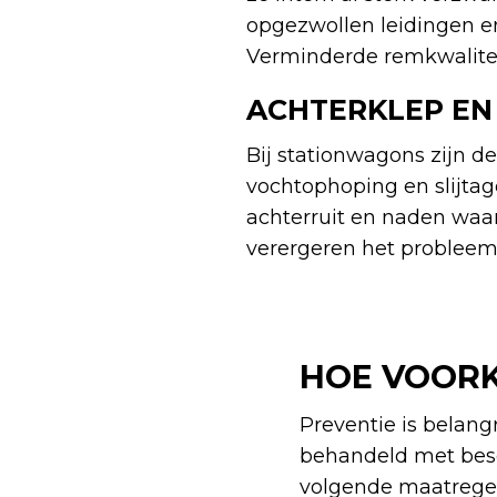
opgezwollen leidingen en 
Verminderde remkwalitei
ACHTERKLEP EN
Bij stationwagons zijn d
vochtophoping en slijta
achterruit en naden waar
verergeren het probleem
HOE VOORK
Preventie is belang
behandeld met besc
volgende maatregel