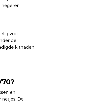
t negeren.
elig voor
onder de
hadigde kitnaden
V70?
assen en
 netjes. De