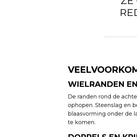
‘ Z
RED
VEELVOORKOM
WIELRANDEN EN
De randen rond de achter
ophopen. Steenslag en be
blaasvorming onder de lak
te komen.