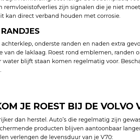
remvloeistofverlies zijn signalen die je niet moe
t kan direct verband houden met corrosie.
 RANDJES
e achterklep, onderste randen en naden extra gevo
ge van de laklaag. Roest rond emblemen, randen 
 water blijft staan komen regelmatig voor. Besc
.
OM JE ROEST BIJ DE VOLVO 
rijker dan herstel. Auto’s die regelmatig zijn gew
hermende producten blijven aantoonbaar langer
en verlengen de levensduur van je V70: