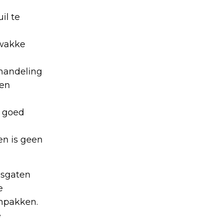
il te
zwakke
ehandeling
gen
t goed
en is geen
gsgaten
e
anpakken.
e