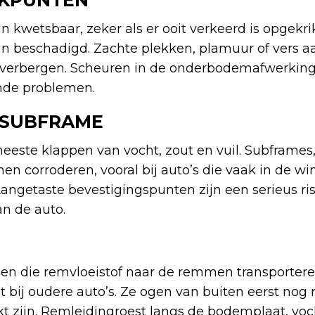
IKPUNTEN
n kwetsbaar, zeker als er ooit verkeerd is opgekri
ijn beschadigd. Zachte plekken, plamuur of vers 
n verbergen. Scheuren in de onderbodemafwerking
nde problemen.
 SUBFRAME
meeste klappen van vocht, zout en vuil. Subframe
 corroderen, vooral bij auto’s die vaak in de win
Aangetaste bevestigingspunten zijn een serieus ri
an de auto.
en die remvloeistof naar de remmen transporteren
bij oudere auto’s. Ze ogen van buiten eerst nog re
kt zijn. Remleidingroest langs de bodemplaat, voc