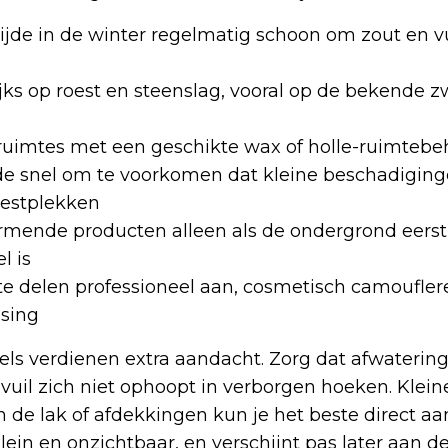
ijde in de winter regelmatig schoon om zout en vu
ijks op roest en steenslag, vooral op de bekende 
ruimtes met een geschikte wax of holle-ruimteb
de snel om te voorkomen dat kleine beschadigin
oestplekken
rmende producten alleen als de ondergrond eers
l is
e delen professioneel aan, cosmetisch camoufler
sing
els verdienen extra aandacht. Zorg dat afwaterin
 vuil zich niet ophoopt in verborgen hoeken. Klein
 de lak of afdekkingen kun je het beste direct a
lein en onzichtbaar, en verschijnt pas later aan d