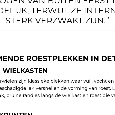
E OGEN VAN BUITEN EERST
ELIJK, TERWIJL ZE INTER
STERK VERZWAKT ZIJN. ’
ENDE ROESTPLEKKEN IN DET
 WIELKASTEN
wielen zijn klassieke plekken waar vuil, vocht en
schadigde lak versnellen de vorming van roest. L
, bruine randjes langs de wielkast en roest die va