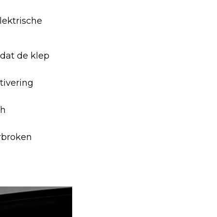
lektrische
 dat de klep
tivering
ch
rbroken