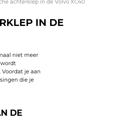
sche achterklep in de Volvo XC40
RKLEP IN DE
emaal niet meer
 wordt
. Voordat je aan
singen die je
N DE