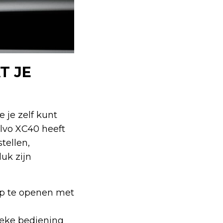
T JE
e je zelf kunt
lvo XC40 heeft
tellen,
luk zijn
ep te openen met
ieke bediening