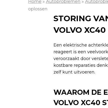
Home
»
Autoproblemen
»
Autoprobl
oplossen
STORING VA
VOLVO XC40
Een elektrische achterkle
reageert is een veelvoo
veroorzaakt door verslete
kostbare reparaties denkt
zelf kunt uitvoeren.
WAAROM DE E
VOLVO XC40 