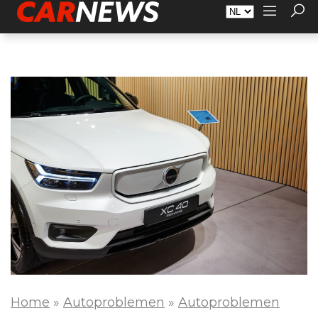
Adverteren
Over Carnews.nl
Contact
Home
»
Autoproblemen
»
Autoproblemen