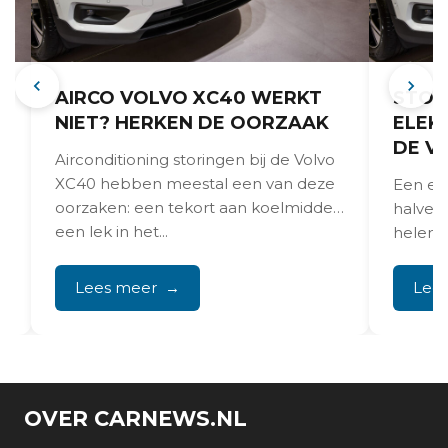
AIRCO VOLVO XC40 WERKT
STOR
NIET? HERKEN DE OORZAAK
ELEK
DE V
Airconditioning storingen bij de Volvo
XC40 hebben meestal een van deze
Een ele
oorzaken: een tekort aan koelmiddel,
halverw
een lek in het...
helema
veelvo
Lees meer
Lee
OVER CARNEWS.NL