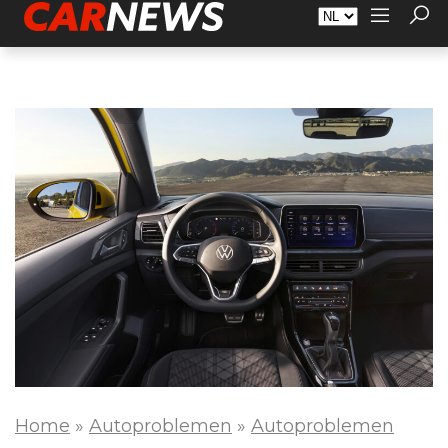
Adverteren
Over Carnews.nl
Contact
Home
»
Autoproblemen
»
Autoproblemen