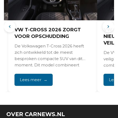
VW T-CROSS 2026 ZORGT
VW T
VOOR OPSCHUDDING
NIEU
VEILI
De Volkswagen T-Cross 2026 heeft
zich ontwikkeld tot de meest
De VW T
besproken compacte SUV van dit
veilig
moment. Dit model combineert
combin
praktische...
gemak.
Assist,...
Lees meer
Lee
OVER CARNEWS.NL