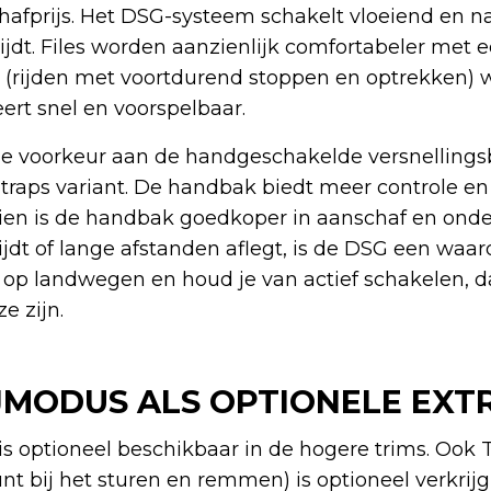
afprijs. Het DSG-systeem schakelt vloeiend en n
 rijdt. Files worden aanzienlijk comfortabeler met
(rijden met voortdurend stoppen en optrekken) wo
ert snel en voorspelbaar.
e voorkeur aan de handgeschakelde versnellingsb
6-traps variant. De handbak biedt meer controle en 
en is de handbak goedkoper in aanschaf en onde
ijdt of lange afstanden aflegt, is de DSG een waar
ral op landwegen en houd je van actief schakelen, 
e zijn.
JMODUS ALS OPTIONELE EXT
is optioneel beschikbaar in de hogere trims. Ook T
nt bij het sturen en remmen) is optioneel verkrij