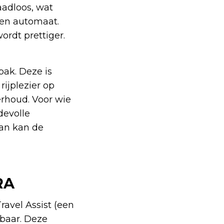
aadloos, wat
 een automaat.
rdt prettiger.
ak. Deze is
rijplezier op
rhoud. Voor wie
devolle
dan kan de
RA
ravel Assist (een
gbaar. Deze