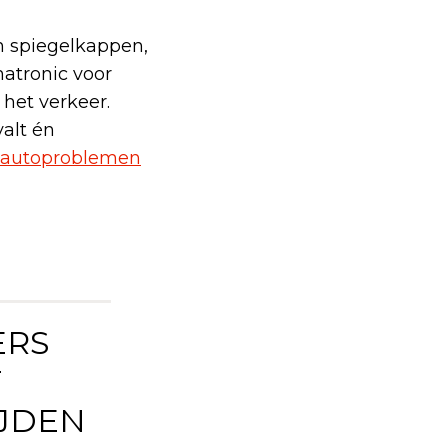
en spiegelkappen,
matronic voor
 het verkeer.
valt én
autoproblemen
ERS
T
IJDEN