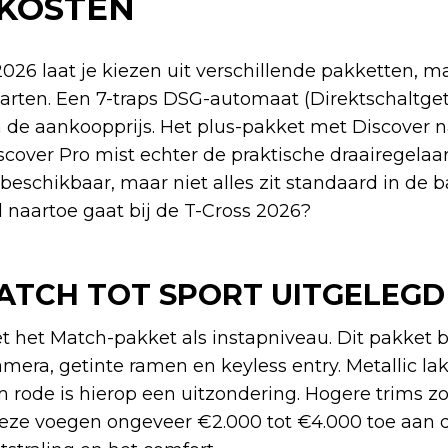
KOSTEN
26 laat je kiezen uit verschillende pakketten, m
arten. Een 7-traps DSG-automaat (Direktschaltget
de aankoopprijs. Het plus-pakket met Discover na
cover Pro mist echter de praktische draairegelaar
beschikbaar, maar niet alles zit standaard in de b
d naartoe gaat bij de T-Cross 2026?
ATCH TOT SPORT UITGELEGD
t het Match-pakket als instapniveau. Dit pakket b
amera, getinte ramen en keyless entry. Metallic lak 
rode is hierop een uitzondering. Hogere trims zo
Deze voegen ongeveer €2.000 tot €4.000 toe aan de