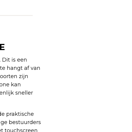
E
 Dit is een
te hangt af van
oorten zijn
hone kan
lijk sneller
de praktische
mige bestuurders
Het touchscreen