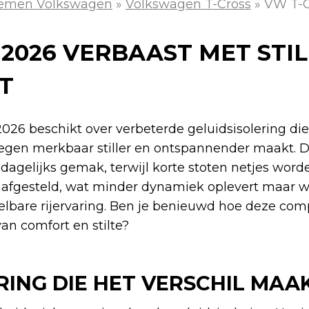
lemen Volkswagen
»
Volkswagen T-Cross
»
VW T-C
2026 VERBAAST MET STIL
T
26 beschikt over verbeterde geluidsisolering die
egen merkbaar stiller en ontspannender maakt. 
h dagelijks gemak, terwijl korte stoten netjes worde
ijf afgesteld, wat minder dynamiek oplevert maar w
elbare rijervaring. Ben je benieuwd hoe deze co
an comfort en stilte?
RING DIE HET VERSCHIL MAA