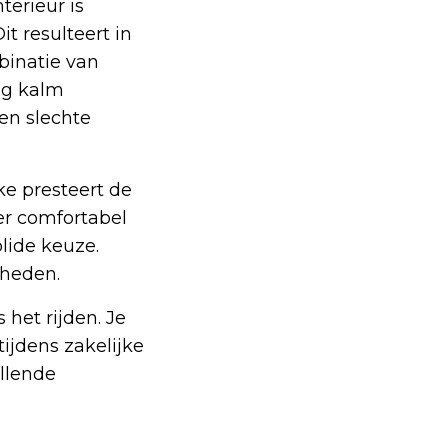
terieur is
t resulteert in
binatie van
ing kalm
en slechte
ke presteert de
er comfortabel
olide keuze.
lheden.
 het rijden. Je
ijdens zakelijke
illende