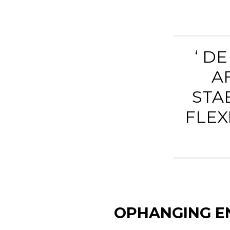
‘ D
A
STA
FLEX
OPHANGING EN