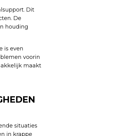
support. Dit
cten. De
en houding
e is even
oblemen voorin
makkelijk maakt
IGHEDEN
ende situaties
en in krappe