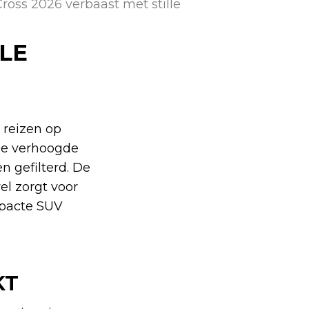
ross 2026 verbaast met stille
LE
 reizen op
De verhoogde
n gefilterd. De
el zorgt voor
mpacte SUV
KT