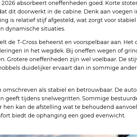
s 2026 absorbeert oneffenheden goed. Korte stot
dat dit doorwerkt in de cabine. Denk aan voegen 
g is relatief stijf afgesteld, wat zorgt voor stabie
 in dynamische situaties.
t de T-Cross beheerst en voorspelbaar aan. Het 
deringen in het wegdek. Bij oneffen wegen of grind
n. Grotere oneffenheden zijn wel voelbaar. De st
 hobbels duidelijker ervaart dan in sommige and
 omschreven als stabiel en betrouwbaar. De auto b
en geeft tijdens snelwegritten. Sommige bestuur
oor hen kan de afstelling wat te behoudend aanvoe
mfort biedt de ophanging een goed evenwicht.