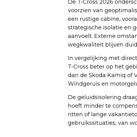
De T-Cross 2026 ondersche
voorzien van geoptimalise
een rustige cabine, voor
strategische isolatie en
aanvoelt. Externe omsta
wegkwaliteit blijven duid
In vergelijking met dire
T-Cross beter op het gebi
dan de Skoda Kamiq of VW 
Windgeruis en motorgelui
De geluidsisolering draag
hoeft minder te compense
ritten of lange vakantiet
gebruikssituaties, van w