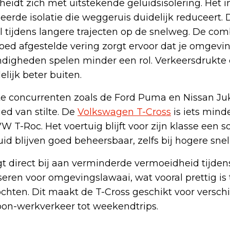
idt zich met uitstekende geluidsisolering. Het in
erde isolatie die weggeruis duidelijk reduceert. Di
al tijdens langere trajecten op de snelweg. De com
 goed afgestelde vering zorgt ervoor dat je omgev
ndigheden spelen minder een rol. Verkeersdrukte 
elijk beter buiten.
cte concurrenten zoals de Ford Puma en Nissan Ju
ed van stilte. De
Volkswagen T-Cross
is iets mind
T-Roc. Het voertuig blijft voor zijn klasse een s
d blijven goed beheersbaar, zelfs bij hogere sne
t direct bij aan verminderde vermoeidheid tijdens
ren voor omgevingslawaai, wat vooral prettig is t
ochten. Dit maakt de T-Cross geschikt voor versch
oon-werkverkeer tot weekendtrips.