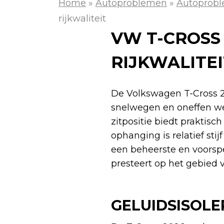
Home
»
Autoproblemen
»
Autoprob
rijkwaliteit
VW T-CROSS 
RIJKWALITEI
De Volkswagen T-Cross 20
snelwegen en oneffen w
zitpositie biedt praktisc
ophanging is relatief st
een beheerste en voorsp
presteert op het gebied v
GELUIDSISOLE