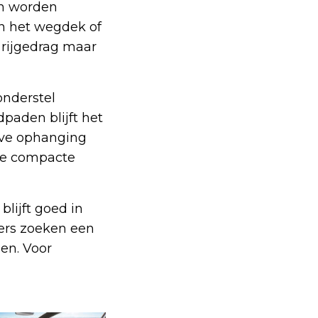
en worden
in het wegdek of
l rijgedrag maar
onderstel
paden blijft het
ijve ophanging
ere compacte
lijft goed in
ders zoeken een
len. Voor