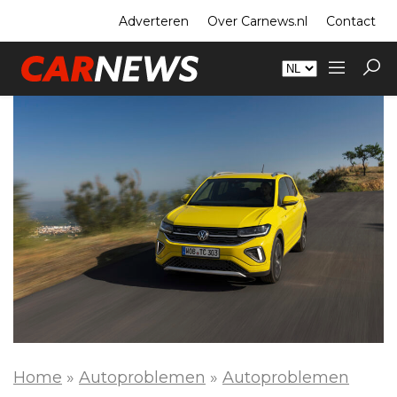
Adverteren
Over Carnews.nl
Contact
Home
»
Autoproblemen
»
Autoproblemen