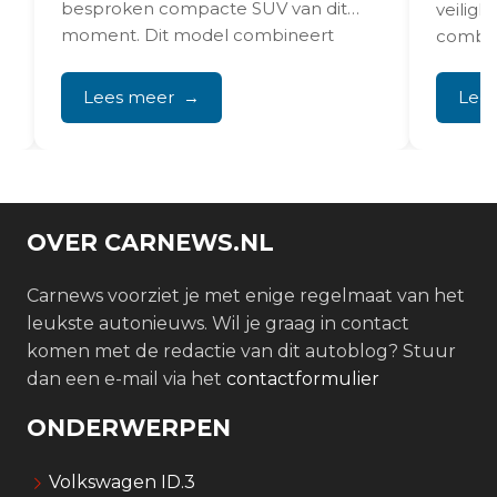
besproken compacte SUV van dit
veilig
moment. Dit model combineert
combin
praktische...
gemak.
Assist,...
Lees meer
Lee
OVER CARNEWS.NL
Carnews voorziet je met enige regelmaat van het
leukste autonieuws. Wil je graag in contact
komen met de redactie van dit autoblog? Stuur
dan een e-mail via het
contactformulier
ONDERWERPEN
Volkswagen ID.3