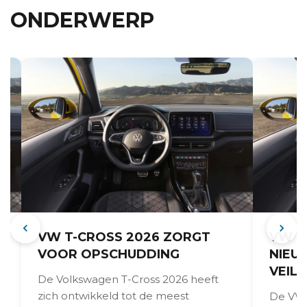
ONDERWERP
VW T-CROSS 2026 ZORGT
VW T
VOOR OPSCHUDDING
NIEU
VEILI
De Volkswagen T-Cross 2026 heeft
zich ontwikkeld tot de meest
De VW T