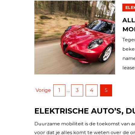
ELE
ALL
MO
Tege
beken
name 
lease 
Vorige
1
…
3
4
5
ELEKTRISCHE AUTO’S, 
Duurzame mobiliteit is de toekomst van a
voor dat je alles komt te weten over de o