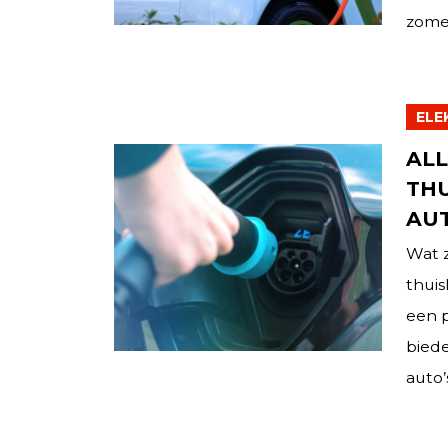
zomer
ELE
ALL
THU
AUT
Wat z
thuis
een p
bied
auto’s