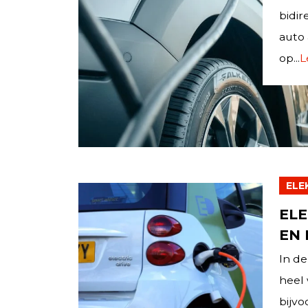
bidir
auto
op...
L
ELE
ELE
EN
In de
heel 
bijvo