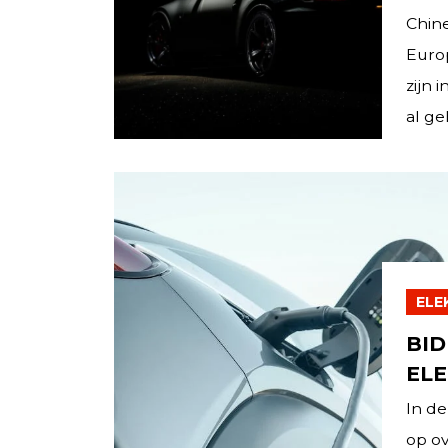
Chine
Euro
zijn 
al ge
ELE
BID
ELE
In de
op o